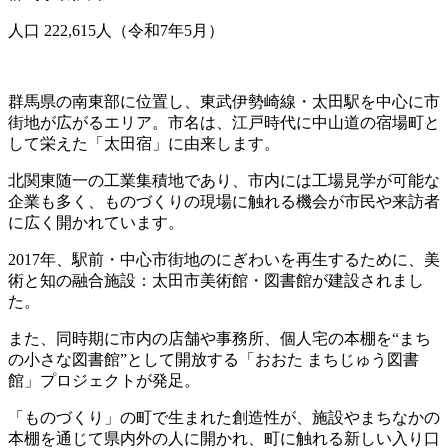
人口 222,615人（令和7年5月）
群馬県の南東部に位置し、東武伊勢崎線・太田駅を中心に市
街地が広がるエリア。市名は、江戸時代に中山道の宿場町と
して栄えた「太田宿」に由来します。
北関東随一の工業集積地であり、市内には工場見学が可能な
企業も多く、ものづくりの現場に触れる機会が市民や来訪者
に広く開かれています。
2017年、駅前・中心市街地のにぎわいを再生するために、美
術と知の融合施設：太田市美術館・図書館が建設されまし
た。
また、同時期に市内の店舗や事務所、個人宅の本棚を“まち
の小さな図書館”として開放する「おおた まちじゅう図書
館」プロジェクトが発足。
「ものづくり」の町で生まれた創造性が、施設やまちなかの
本棚を通じて県内外の人に開かれ、町に触れる新しい入り口