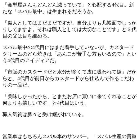
「金型屋さんもどんどん減っていて」と心配する4代目。新
たな「スバル最中」は生まれるだろうか。
「職人としてはまだまだですが、自分よりも几帳面でしっか
りしてますよ。それは職人としては大切なことです」と３代
目の父は目を細める。
スバル最中の4代目にはまだ着手していないが、カスタード
クリームのどら焼きは「あんこが苦手な方もいるので」とい
う4代目のアイディアだ。
「市販のカスタードだと水分が多くて皮に吸われて嫌」だか
らと、4代目が前日からカスタードから仕込んで作るこだわ
りの一品だ。
「美味しかったから、とまたお店に買いに来てくれることが
何よりも嬉しいです」と4代目はいう。
職人気質は脈々と受け継がれている。
営業車はもちろんスバル車のサンバー。「スバル生産の貴重