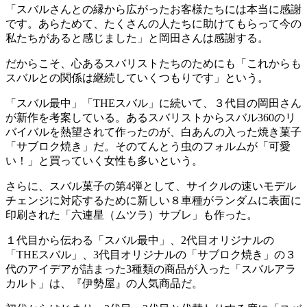
「スバルさんとの縁から広がったお客様たちには本当に感謝
です。あらためて、たくさんの人たちに助けてもらって今の
私たちがあると感じました」と岡田さんは感謝する。
だからこそ、心あるスバリストたちのためにも「これからも
スバルとの関係は継続していくつもりです」という。
「スバル最中」「THEスバル」に続いて、３代目の岡田さん
が新作を考案している。あるスバリストからスバル360のリ
バイバルを熱望されて作ったのが、白あんの入った焼き菓子
「サブロク焼き」だ。そのてんとう虫のフォルムが「可愛
い！」と買っていく女性も多いという。
さらに、スバル菓子の第4弾として、サイクルの速いモデル
チェンジに対応するために新しい８車種がランダムに表面に
印刷された「六連星（ムツラ）サブレ」も作った。
１代目から伝わる「スバル最中」、2代目オリジナルの
「THEスバル」、3代目オリジナルの「サブロク焼き」の３
代のアイデアが詰まった3種類の商品が入った「スバルアラ
カルト」は、『伊勢屋』の人気商品だ。