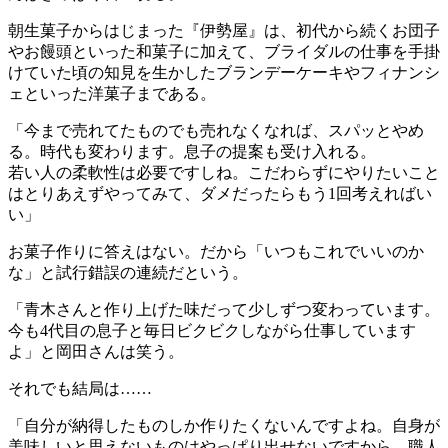
朝生菓子からはじまった『伊勢屋』は、初代から続くお団子
やお饅頭といった和菓子に加えて、ブライダルの仕事を手掛
けていた頃の知見を生かしたブランデーケーキやフィナンシ
ェといった洋菓子まである。
「今まで売れてたものでも売れなくなれば、スパッとやめ
る。時代も変わります。息子の提案も受け入れる。
若い人の柔軟性は必要ですしね。こだわらずにやりたいこと
はとりあえずやってみて、ダメだったらもう1回考えればい
い」
お菓子作りに答えはない。だから「いつもこれでいいのか
な」と試行錯誤の連続だという。
「青木さんと作り上げた味だって少しずつ変わっています。
今も4代目の息子と毎日ビクビクしながら仕事しています
よ」と岡田さんは笑う。
それでも結局は……
「自分が納得したものしか作りたくないんですよね。自身が
美味しいと思えないものはやっぱり出せないですから。職人