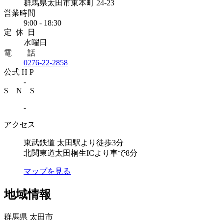
群馬県太田市東本町 24-23
営業時間
9:00 - 18:30
定 休 日
水曜日
電 話
0276-22-2858
公式 H P
-
S N S
-
アクセス
東武鉄道 太田駅より徒歩3分
北関東道太田桐生ICより車で8分
マップを見る
地域情報
群馬県 太田市