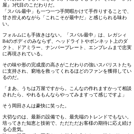
屋』3代目のこだわりだ。
「スバル最中」も一つ一つ手間暇かけて手作りすることで、
甘さ控えめながら「これこそが最中だ」と感じられる味わ
い。
フォルムにも手抜きはない。「スバル最中」は、レガシィ
B4のボディのみならず、ヘッドライトやボンネット上のダ
クト、ドアミラー、ナンバープレート、エンブレムまで忠実
に再現されている。
その味や形の完成度の高さがこだわりの強いスバリストたち
に支持され、窮地を救ってくれるほどのファンを獲得してい
るのだ。
「まあ、うちは万屋ですから。こんなの作れますかって相談
されたら、やれるもんならやってみますって感じですよ」
そう岡田さんは豪快に笑った。
大切なのは、最新の設備でも、最先端のトレンドでもない。
培ってきた知恵と技術で、ただただお客様の期待に応え続け
る心意気。